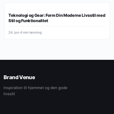
RENGØRING & VEDLIGEHOLD
Teknologi og Gear: Form Din Moderne Livsstil med
Stil og Funktionalitet
24. jun
·
4 min læsning
Brand Venue
Inspiration til hjemmet og den gode
livsstil