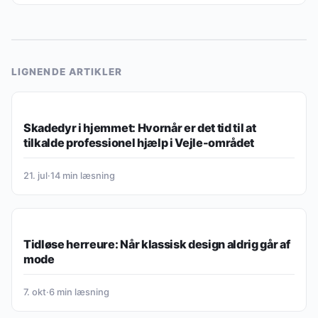
LIGNENDE ARTIKLER
RENGØRING & VEDLIGEHOLD
Skadedyr i hjemmet: Hvornår er det tid til at
tilkalde professionel hjælp i Vejle-området
21. jul
·
14 min læsning
RENGØRING & VEDLIGEHOLD
Tidløse herreure: Når klassisk design aldrig går af
mode
7. okt
·
6 min læsning