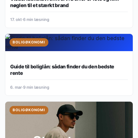
nøglen til et stærkt brand
17. okt
·
6 min læsning
BOLIGØKONOMI
Guide til boliglån: sådan finder du den bedste
rente
6. mar
·
9 min læsning
BOLIGØKONOMI